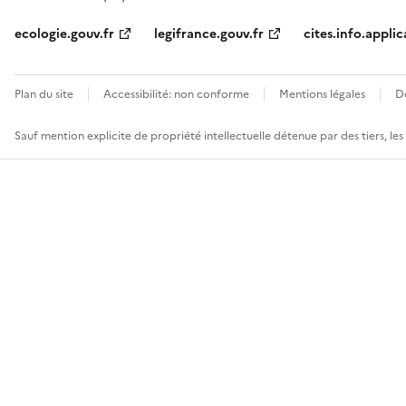
ecologie.gouv.fr
legifrance.gouv.fr
cites.info.applic
Plan du site
Accessibilité: non conforme
Mentions légales
D
Sauf mention explicite de propriété intellectuelle détenue par des tiers, le