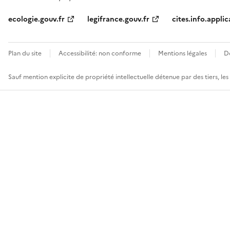
ecologie.gouv.fr
legifrance.gouv.fr
cites.info.applic
Plan du site
Accessibilité: non conforme
Mentions légales
D
Sauf mention explicite de propriété intellectuelle détenue par des tiers, le