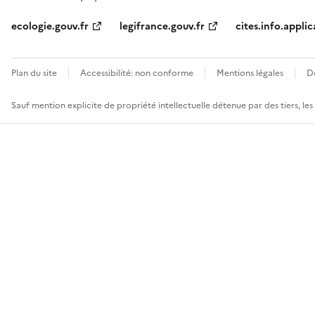
ecologie.gouv.fr
legifrance.gouv.fr
cites.info.applic
Plan du site
Accessibilité: non conforme
Mentions légales
D
Sauf mention explicite de propriété intellectuelle détenue par des tiers, le