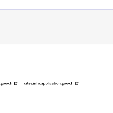
.gouv.fr
cites.info.application.gouv.fr