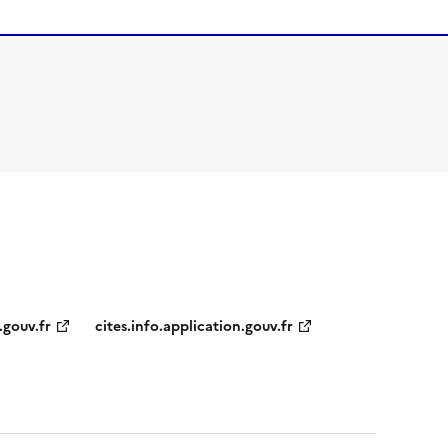
.gouv.fr
cites.info.application.gouv.fr