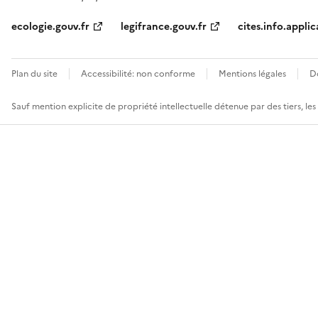
ecologie.gouv.fr
legifrance.gouv.fr
cites.info.applic
Plan du site
Accessibilité: non conforme
Mentions légales
D
Sauf mention explicite de propriété intellectuelle détenue par des tiers, le