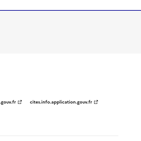
.gouv.fr
cites.info.application.gouv.fr