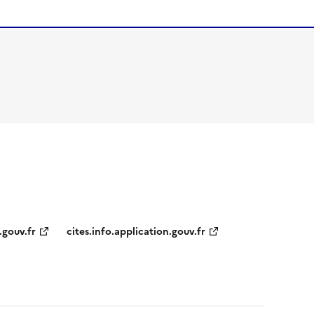
.gouv.fr
cites.info.application.gouv.fr