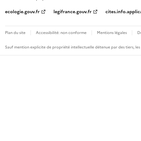
ecologie.gouv.fr
legifrance.gouv.fr
cites.info.applic
Plan du site
Accessibilité: non conforme
Mentions légales
D
Sauf mention explicite de propriété intellectuelle détenue par des tiers, le