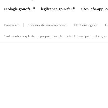
ecologie.gouv.fr
legifrance.gouv.fr
cites.info.applic
Plan du site
Accessibilité: non conforme
Mentions légales
D
Sauf mention explicite de propriété intellectuelle détenue par des tiers, le