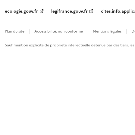
ecologie.gouv.fr
legifrance.gouv.fr
cites.info.applic
Plan du site
Accessibilité: non conforme
Mentions légales
D
Sauf mention explicite de propriété intellectuelle détenue par des tiers, le