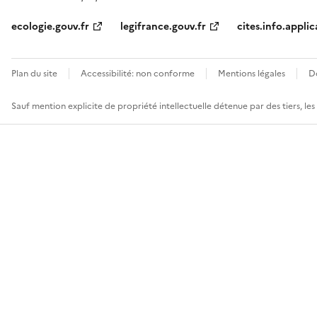
ecologie.gouv.fr
legifrance.gouv.fr
cites.info.applic
Plan du site
Accessibilité: non conforme
Mentions légales
D
Sauf mention explicite de propriété intellectuelle détenue par des tiers, le