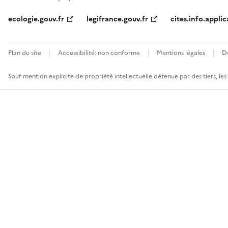
ecologie.gouv.fr
legifrance.gouv.fr
cites.info.applic
Plan du site
Accessibilité: non conforme
Mentions légales
D
Sauf mention explicite de propriété intellectuelle détenue par des tiers, le