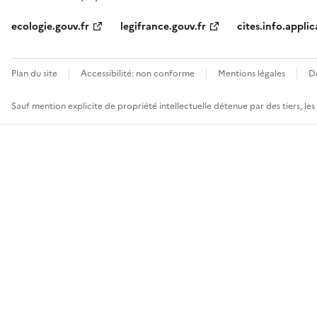
ecologie.gouv.fr
legifrance.gouv.fr
cites.info.applic
Plan du site
Accessibilité: non conforme
Mentions légales
D
Sauf mention explicite de propriété intellectuelle détenue par des tiers, le