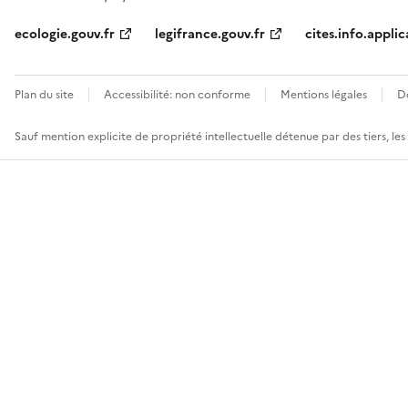
ecologie.gouv.fr
legifrance.gouv.fr
cites.info.applic
Plan du site
Accessibilité: non conforme
Mentions légales
D
Sauf mention explicite de propriété intellectuelle détenue par des tiers, le