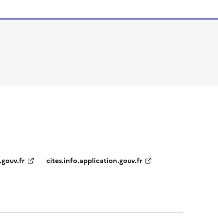
.gouv.fr
cites.info.application.gouv.fr