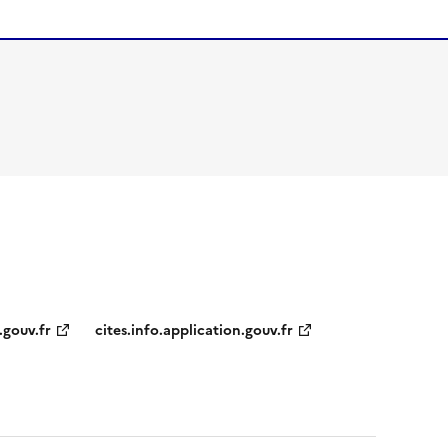
.gouv.fr
cites.info.application.gouv.fr