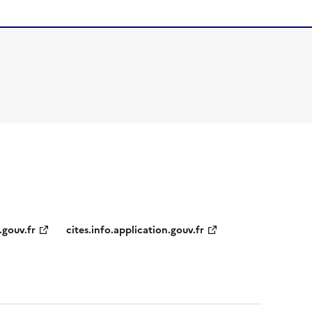
.gouv.fr
cites.info.application.gouv.fr