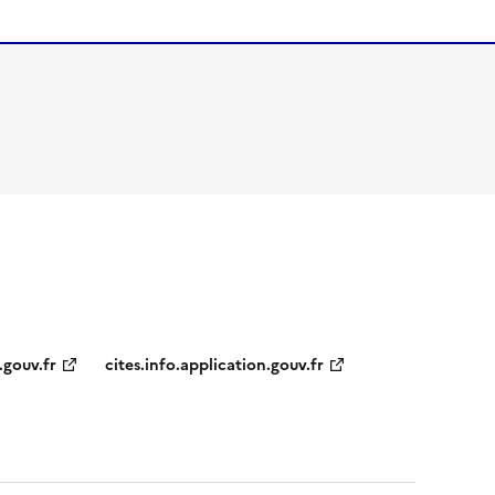
.gouv.fr
cites.info.application.gouv.fr