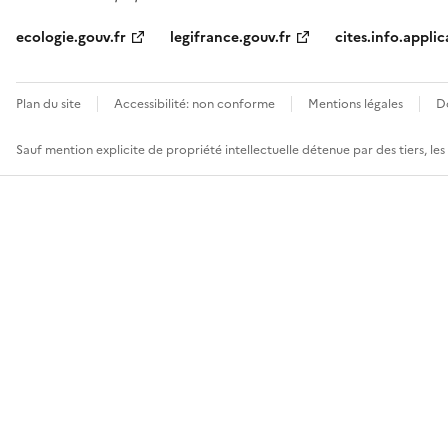
ecologie.gouv.fr
legifrance.gouv.fr
cites.info.applic
Plan du site
Accessibilité: non conforme
Mentions légales
D
Sauf mention explicite de propriété intellectuelle détenue par des tiers, le