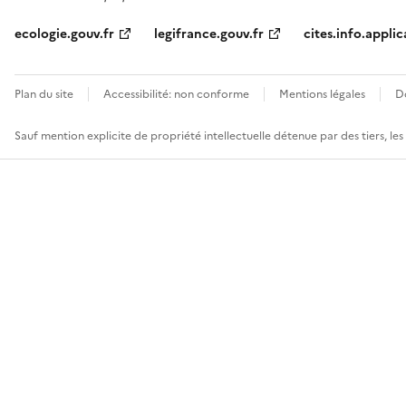
ecologie.gouv.fr
legifrance.gouv.fr
cites.info.applic
Plan du site
Accessibilité: non conforme
Mentions légales
D
Sauf mention explicite de propriété intellectuelle détenue par des tiers, le