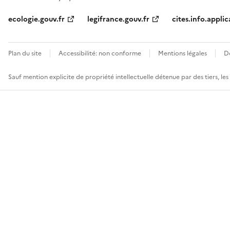
ecologie.gouv.fr
legifrance.gouv.fr
cites.info.applic
Plan du site
Accessibilité: non conforme
Mentions légales
D
Sauf mention explicite de propriété intellectuelle détenue par des tiers, le