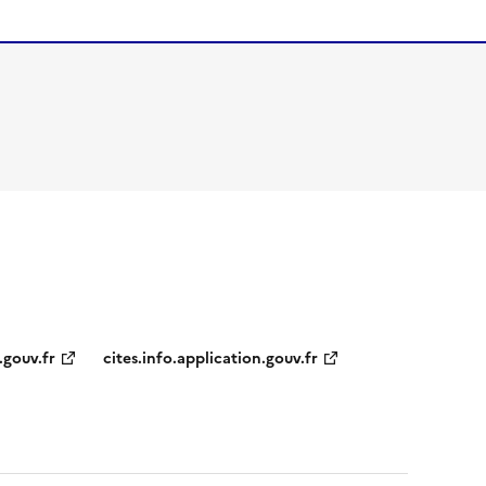
.gouv.fr
cites.info.application.gouv.fr