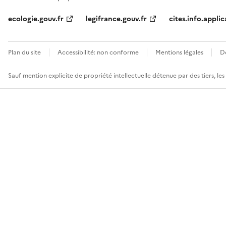
ecologie.gouv.fr
legifrance.gouv.fr
cites.info.applic
Plan du site
Accessibilité: non conforme
Mentions légales
D
Sauf mention explicite de propriété intellectuelle détenue par des tiers, le