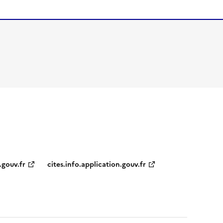
.gouv.fr
cites.info.application.gouv.fr