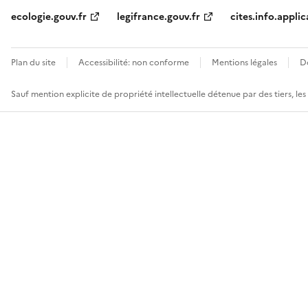
ecologie.gouv.fr
legifrance.gouv.fr
cites.info.applic
Plan du site
Accessibilité: non conforme
Mentions légales
D
Sauf mention explicite de propriété intellectuelle détenue par des tiers, le