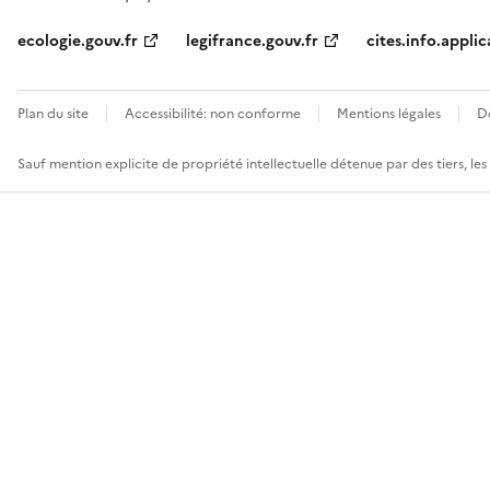
ecologie.gouv.fr
legifrance.gouv.fr
cites.info.applic
Plan du site
Accessibilité: non conforme
Mentions légales
D
Sauf mention explicite de propriété intellectuelle détenue par des tiers, le