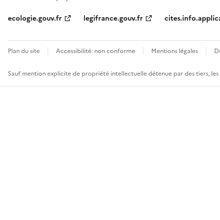
ecologie.gouv.fr
legifrance.gouv.fr
cites.info.applic
Plan du site
Accessibilité: non conforme
Mentions légales
D
Sauf mention explicite de propriété intellectuelle détenue par des tiers, le