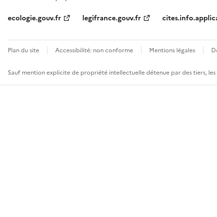
ecologie.gouv.fr
legifrance.gouv.fr
cites.info.applic
Plan du site
Accessibilité: non conforme
Mentions légales
D
Sauf mention explicite de propriété intellectuelle détenue par des tiers, le