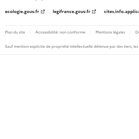
ecologie.gouv.fr
legifrance.gouv.fr
cites.info.applic
Plan du site
Accessibilité: non conforme
Mentions légales
D
Sauf mention explicite de propriété intellectuelle détenue par des tiers, le