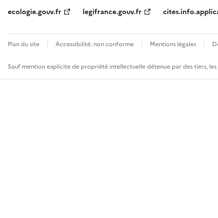
ecologie.gouv.fr
legifrance.gouv.fr
cites.info.applic
Plan du site
Accessibilité: non conforme
Mentions légales
D
Sauf mention explicite de propriété intellectuelle détenue par des tiers, le