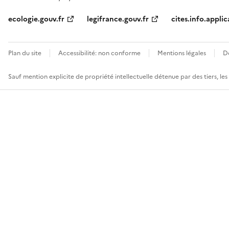
ecologie.gouv.fr
legifrance.gouv.fr
cites.info.applic
Plan du site
Accessibilité: non conforme
Mentions légales
D
Sauf mention explicite de propriété intellectuelle détenue par des tiers, le