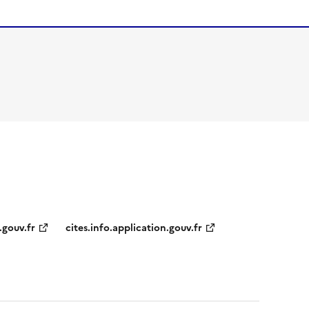
.gouv.fr
cites.info.application.gouv.fr