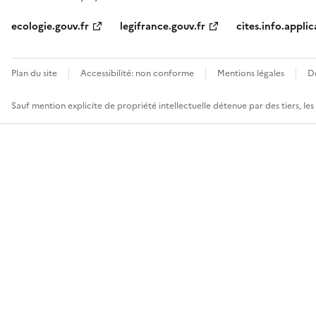
ecologie.gouv.fr
legifrance.gouv.fr
cites.info.applic
Plan du site
Accessibilité: non conforme
Mentions légales
D
Sauf mention explicite de propriété intellectuelle détenue par des tiers, le