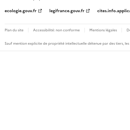
ecologie.gouv.fr
legifrance.gouv.fr
cites.info.applic
Plan du site
Accessibilité: non conforme
Mentions légales
D
Sauf mention explicite de propriété intellectuelle détenue par des tiers, le