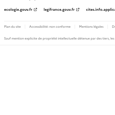
ecologie.gouv.fr
legifrance.gouv.fr
cites.info.applic
Plan du site
Accessibilité: non conforme
Mentions légales
D
Sauf mention explicite de propriété intellectuelle détenue par des tiers, le