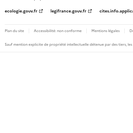
ecologie.gouv.fr
legifrance.gouv.fr
cites.info.applic
Plan du site
Accessibilité: non conforme
Mentions légales
D
Sauf mention explicite de propriété intellectuelle détenue par des tiers, le