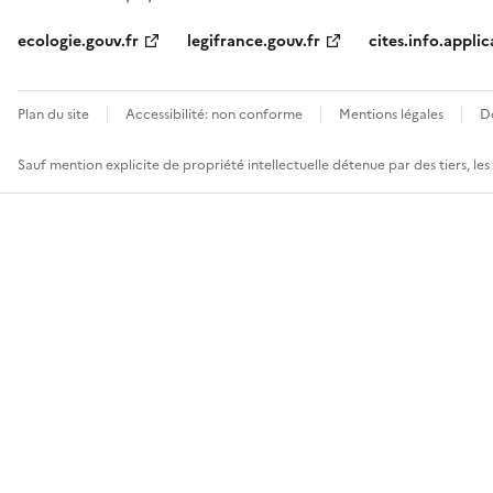
ecologie.gouv.fr
legifrance.gouv.fr
cites.info.applic
Plan du site
Accessibilité: non conforme
Mentions légales
D
Sauf mention explicite de propriété intellectuelle détenue par des tiers, le