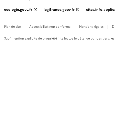
ecologie.gouv.fr
legifrance.gouv.fr
cites.info.applic
Plan du site
Accessibilité: non conforme
Mentions légales
D
Sauf mention explicite de propriété intellectuelle détenue par des tiers, le