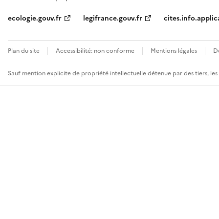
ecologie.gouv.fr
legifrance.gouv.fr
cites.info.applic
Plan du site
Accessibilité: non conforme
Mentions légales
D
Sauf mention explicite de propriété intellectuelle détenue par des tiers, le