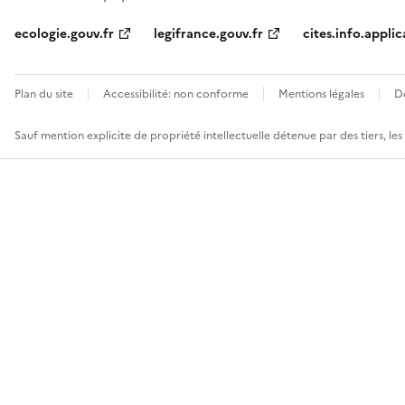
ecologie.gouv.fr
legifrance.gouv.fr
cites.info.applic
Plan du site
Accessibilité: non conforme
Mentions légales
D
Sauf mention explicite de propriété intellectuelle détenue par des tiers, le