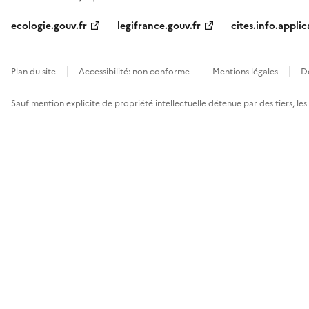
ecologie.gouv.fr
legifrance.gouv.fr
cites.info.applic
Plan du site
Accessibilité: non conforme
Mentions légales
D
Sauf mention explicite de propriété intellectuelle détenue par des tiers, le