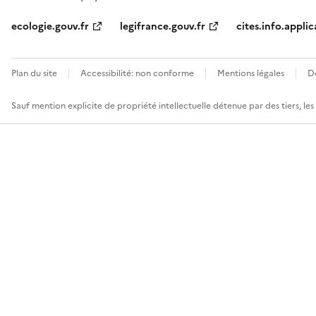
ecologie.gouv.fr
legifrance.gouv.fr
cites.info.applic
Plan du site
Accessibilité: non conforme
Mentions légales
D
Sauf mention explicite de propriété intellectuelle détenue par des tiers, le