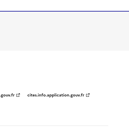
.gouv.fr
cites.info.application.gouv.fr