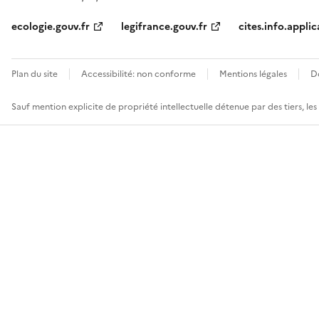
ecologie.gouv.fr
legifrance.gouv.fr
cites.info.applic
Plan du site
Accessibilité: non conforme
Mentions légales
D
Sauf mention explicite de propriété intellectuelle détenue par des tiers, le