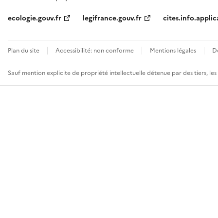
ecologie.gouv.fr
legifrance.gouv.fr
cites.info.applic
Plan du site
Accessibilité: non conforme
Mentions légales
D
Sauf mention explicite de propriété intellectuelle détenue par des tiers, le