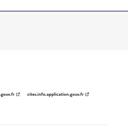
.gouv.fr
cites.info.application.gouv.fr