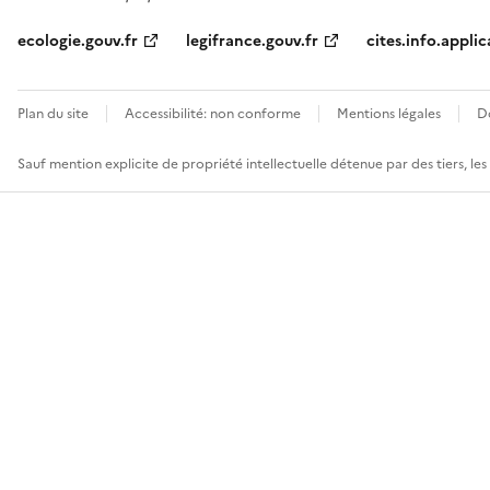
ecologie.gouv.fr
legifrance.gouv.fr
cites.info.applic
Plan du site
Accessibilité: non conforme
Mentions légales
D
Sauf mention explicite de propriété intellectuelle détenue par des tiers, le