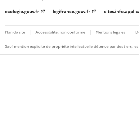
ecologie.gouv.fr
legifrance.gouv.fr
cites.info.applic
Plan du site
Accessibilité: non conforme
Mentions légales
D
Sauf mention explicite de propriété intellectuelle détenue par des tiers, le