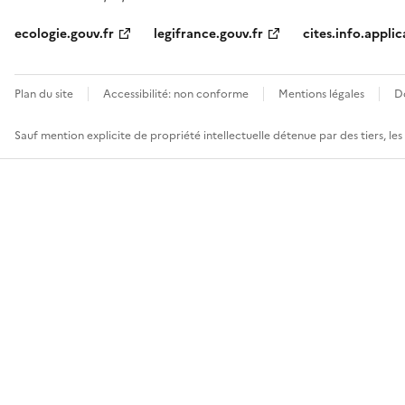
ecologie.gouv.fr
legifrance.gouv.fr
cites.info.applic
Plan du site
Accessibilité: non conforme
Mentions légales
D
Sauf mention explicite de propriété intellectuelle détenue par des tiers, le